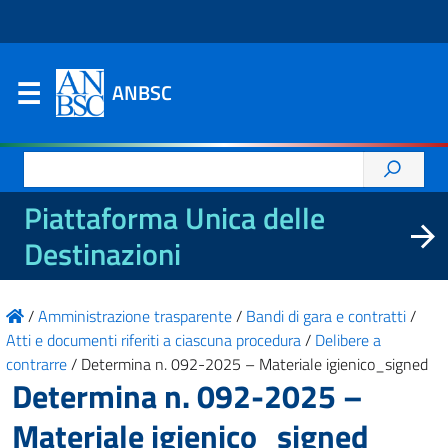
ANBSC
Ricerca
per:
Piattaforma Unica delle
Destinazioni
/
Amministrazione trasparente
/
Bandi di gara e contratti
/
Atti e documenti riferiti a ciascuna procedura
/
Delibere a
contrarre
/
Determina n. 092-2025 – Materiale igienico_signed
Determina n. 092-2025 –
Materiale igienico_signed