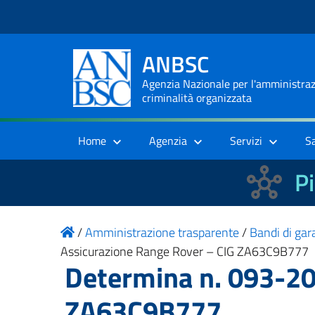
ANBSC
Agenzia Nazionale per l'amministrazi
criminalità organizzata
Home
Agenzia
Servizi
S
Pi
/
Amministrazione trasparente
/
Bandi di gara
Assicurazione Range Rover – CIG ZA63C9B777
Determina n. 093-20
ZA63C9B777