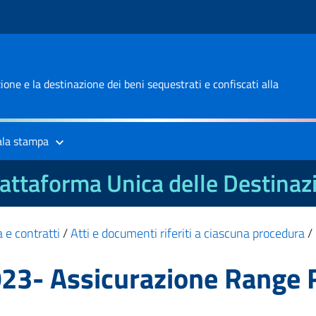
one e la destinazione dei beni sequestrati e confiscati alla
ala stampa
attaforma Unica delle Destinaz
 e contratti
/
Atti e documenti riferiti a ciascuna procedura
/
23- Assicurazione Range 