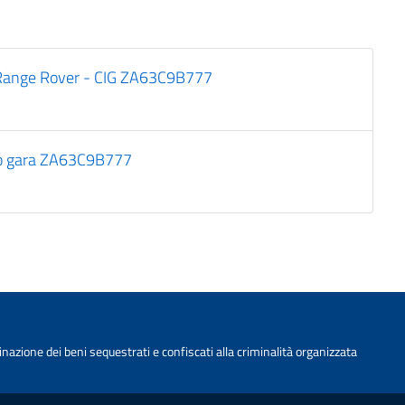
Range Rover - CIG ZA63C9B777
io gara ZA63C9B777
nazione dei beni sequestrati e confiscati alla criminalità organizzata