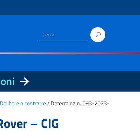
ioni
Delibere a contrarre
/
Determina n. 093-2023-
Rover – CIG