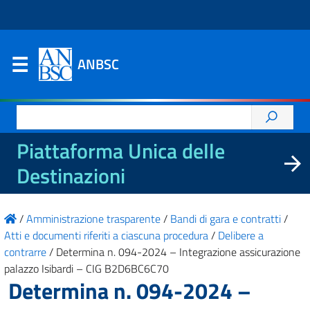
ANBSC
Ricerca
per:
Piattaforma Unica delle
Destinazioni
/
Amministrazione trasparente
/
Bandi di gara e contratti
/
Atti e documenti riferiti a ciascuna procedura
/
Delibere a
contrarre
/
Determina n. 094-2024 – Integrazione assicurazione
palazzo Isibardi – CIG B2D6BC6C70
Determina n. 094-2024 –