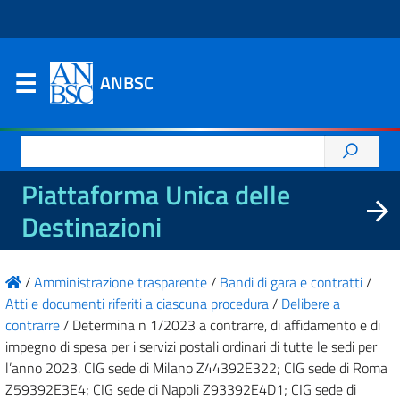
ANBSC
Ricerca
per:
Piattaforma Unica delle
Destinazioni
/
Amministrazione trasparente
/
Bandi di gara e contratti
/
Atti e documenti riferiti a ciascuna procedura
/
Delibere a
contrarre
/
Determina n 1/2023 a contrarre, di affidamento e di
impegno di spesa per i servizi postali ordinari di tutte le sedi per
l’anno 2023. CIG sede di Milano Z44392E322; CIG sede di Roma
Z59392E3E4; CIG sede di Napoli Z93392E4D1; CIG sede di