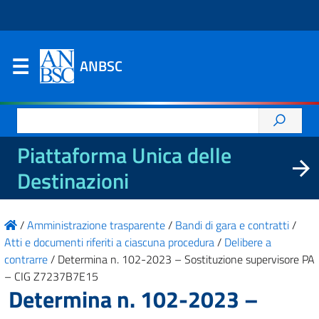
ANBSC
Ricerca
per:
Piattaforma Unica delle
Destinazioni
/
Amministrazione trasparente
/
Bandi di gara e contratti
/
Atti e documenti riferiti a ciascuna procedura
/
Delibere a
contrarre
/
Determina n. 102-2023 – Sostituzione supervisore PA
– CIG Z7237B7E15
Determina n. 102-2023 –