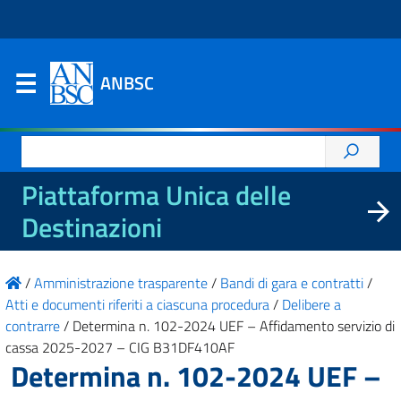
ANBSC
Ricerca
per:
Piattaforma Unica delle
Destinazioni
/
Amministrazione trasparente
/
Bandi di gara e contratti
/
Atti e documenti riferiti a ciascuna procedura
/
Delibere a
contrarre
/
Determina n. 102-2024 UEF – Affidamento servizio di
cassa 2025-2027 – CIG B31DF410AF
Determina n. 102-2024 UEF –