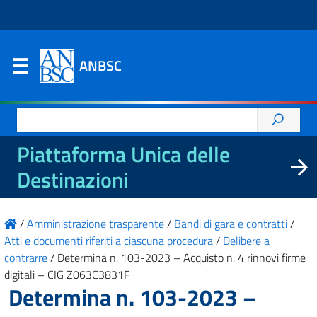
ANBSC
Ricerca
per:
Piattaforma Unica delle
Destinazioni
/
Amministrazione trasparente
/
Bandi di gara e contratti
/
Atti e documenti riferiti a ciascuna procedura
/
Delibere a
contrarre
/
Determina n. 103-2023 – Acquisto n. 4 rinnovi firme
digitali – CIG Z063C3831F
Determina n. 103-2023 –