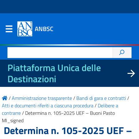
ANBSC
Ricerca
per:
Piattaforma Unica delle
Destinazioni
/
Amministrazione trasparente
/
Bandi di gara e contratti
/
Atti e documenti riferiti a ciascuna procedura
/
Delibere a
contrarre
/
Determina n. 105-2025 UEF – Buoni Pasto
MI_signed
Determina n. 105-2025 UEF –