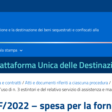
one e la destinazione dei beni sequestrati e confiscati alla
ala stampa
attaforma Unica delle Destinaz
 e contratti
/
Atti e documenti riferiti a ciascuna procedura
/
so di n. 3 estintori e del relativo servizio di assistenza e
/2022 – spesa per la forn