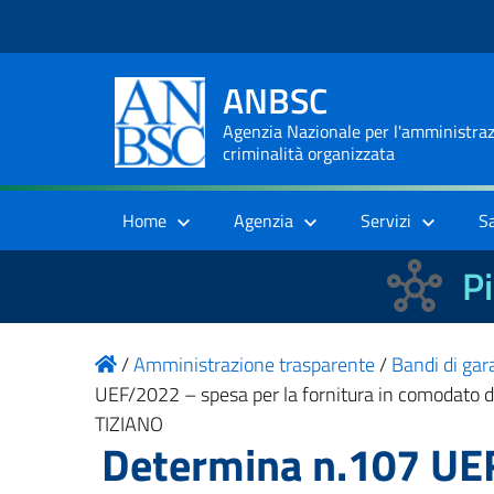
ANBSC
Agenzia Nazionale per l'amministrazi
criminalità organizzata
Home
Agenzia
Servizi
S
Pi
/
Amministrazione trasparente
/
Bandi di gara
UEF/2022 – spesa per la fornitura in comodato d’u
TIZIANO
Determina n.107 UEF