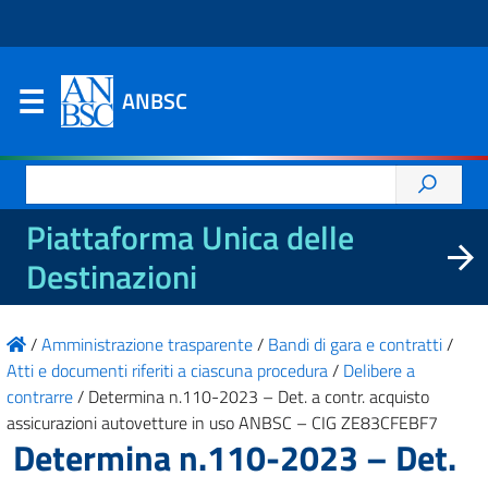
ANBSC
Ricerca
per:
Piattaforma Unica delle
Destinazioni
/
Amministrazione trasparente
/
Bandi di gara e contratti
/
Atti e documenti riferiti a ciascuna procedura
/
Delibere a
contrarre
/
Determina n.110-2023 – Det. a contr. acquisto
assicurazioni autovetture in uso ANBSC – CIG ZE83CFEBF7
Determina n.110-2023 – Det.