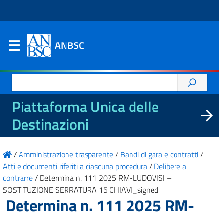
ANBSC
Ricerca
per:
Piattaforma Unica delle
Destinazioni
/
Amministrazione trasparente
/
Bandi di gara e contratti
/
Atti e documenti riferiti a ciascuna procedura
/
Delibere a
contrarre
/
Determina n. 111 2025 RM-LUDOVISI –
SOSTITUZIONE SERRATURA 15 CHIAVI_signed
Determina n. 111 2025 RM-