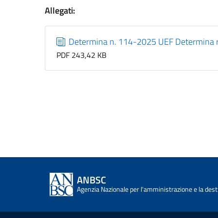
Allegati:
Determina n. 114-2025 UEF Determina ri
PDF 243,42 KB
ANBSC
Agenzia Nazionale per l'amministrazione e la desti