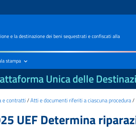
one e la destinazione dei beni sequestrati e confiscati alla
ala stampa
attaforma Unica delle Destinaz
 e contratti
/
Atti e documenti riferiti a ciascuna procedura
/
25 UEF Determina riparazi