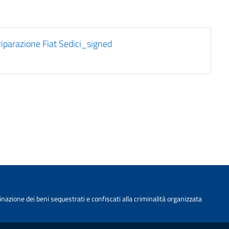
parazione Fiat Sedici_signed
nazione dei beni sequestrati e confiscati alla criminalità organizzata