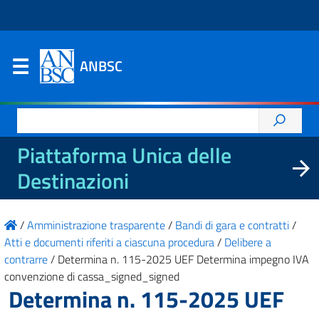
ANBSC
Ricerca
per:
Piattaforma Unica delle
Destinazioni
/
Amministrazione trasparente
/
Bandi di gara e contratti
/
Atti e documenti riferiti a ciascuna procedura
/
Delibere a
contrarre
/
Determina n. 115-2025 UEF Determina impegno IVA
convenzione di cassa_signed_signed
Determina n. 115-2025 UEF