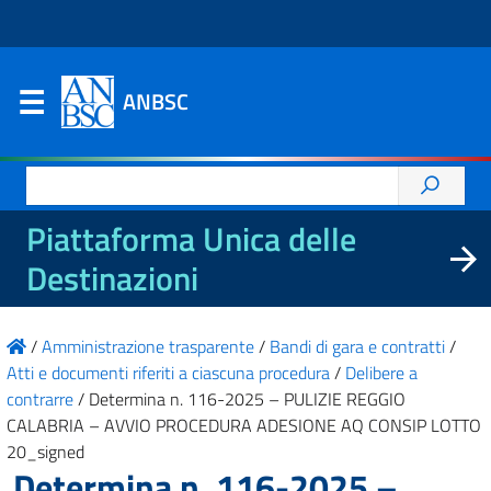
ANBSC
Ricerca
per:
Piattaforma Unica delle
Destinazioni
/
Amministrazione trasparente
/
Bandi di gara e contratti
/
Atti e documenti riferiti a ciascuna procedura
/
Delibere a
contrarre
/
Determina n. 116-2025 – PULIZIE REGGIO
CALABRIA – AVVIO PROCEDURA ADESIONE AQ CONSIP LOTTO
20_signed
Determina n. 116-2025 –