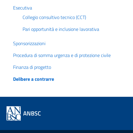
Esecutiva
Collegio consultivo tecnico (CCT)
Pari opportunità e inclusione lavorativa
Sponsorizzazioni
Procedura di somma urgenza e di protezione civile
Finanza di progetto
Delibere a contrarre
ANBSC