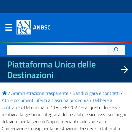
ANBSC
Ricerca
per:
Piattaforma Unica delle
Destinazioni
/
Amministrazione trasparente
/
Bandi di gara e contratti
/
Atti e documenti riferiti a ciascuna procedura
/
Delibere a
contrarre
/
Determina n. 118 UEF/2022 – acquisto dei servizi
relativi alla gestione integrata della salute e sicurezza sui luoghi
di lavoro per la sede di Napoli, mediante adesione alla
Convenzione Consip per la prestazione dei servizi relativi alla