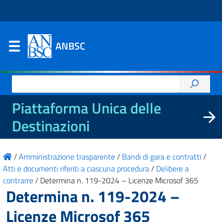
ANBSC
Ricerca
per:
Piattaforma Unica delle
Destinazioni
/
Amministrazione trasparente
/
Bandi di gara e contratti
/
Atti e documenti riferiti a ciascuna procedura
/
Delibere a
contrarre
/
Determina n. 119-2024 – Licenze Microsof 365
Determina n. 119-2024 –
Licenze Microsof 365