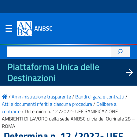
ANBSC
Ricerca
per:
Piattaforma Unica delle
Destinazioni
/
Amministrazione trasparente
/
Bandi di gara e contratti
/
Atti e documenti riferiti a ciascuna procedura
/
Delibere a
contrarre
/
Determina n. 12 /2022- UEF SANIFICAZIONE
AMBIENTI DI LAVORO della sede ANBSC di via del Quirinale 28 –
ROMA
Determina n. 12 /2022- UEF