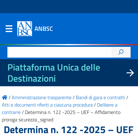
ANBSC
Ricerca
per:
Piattaforma Unica delle
Destinazioni
/
Amministrazione trasparente
/
Bandi di gara e contratti
/
Atti e documenti riferiti a ciascuna procedura
/
Delibere a
contrarre
/
Determina n. 122 -2025 – UEF – Affidamento
proroga sicurezza_signed
Determina n. 122 -2025 – UEF