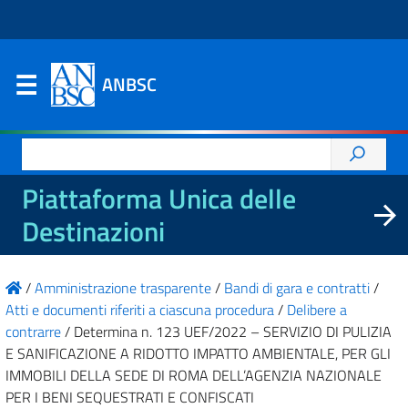
ANBSC
Ricerca
per:
Piattaforma Unica delle
Destinazioni
/
Amministrazione trasparente
/
Bandi di gara e contratti
/
Atti e documenti riferiti a ciascuna procedura
/
Delibere a
contrarre
/
Determina n. 123 UEF/2022 – SERVIZIO DI PULIZIA
E SANIFICAZIONE A RIDOTTO IMPATTO AMBIENTALE, PER GLI
IMMOBILI DELLA SEDE DI ROMA DELL’AGENZIA NAZIONALE
PER I BENI SEQUESTRATI E CONFISCATI