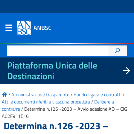
ANBSC
Ricerca
per:
Piattaforma Unica delle
Destinazioni
/
Amministrazione trasparente
/
Bandi di gara e contratti
/
Atti e documenti riferiti a ciascuna procedura
/
Delibere a
contrarre
/
Determina n.126 -2023 – Avvio adesione AQ – CIG
A02F911E16
Determina n.126 -2023 –