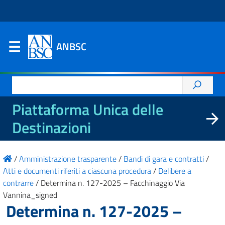
ANBSC
Ricerca
per:
Piattaforma Unica delle
Destinazioni
/
Amministrazione trasparente
/
Bandi di gara e contratti
/
Atti e documenti riferiti a ciascuna procedura
/
Delibere a
contrarre
/
Determina n. 127-2025 – Facchinaggio Via
Vannina_signed
Determina n. 127-2025 –