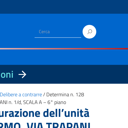
ioni
Delibere a contrarre
/
Determina n. 128
PANI n. 1/d, SCALA A – 6° piano
urazione dell’unità
LERMO, VIA TRAPANI