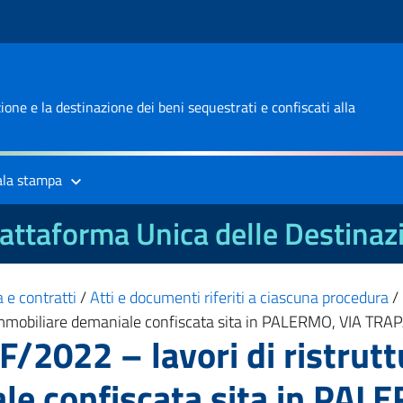
one e la destinazione dei beni sequestrati e confiscati alla
ala stampa
attaforma Unica delle Destinaz
 e contratti
/
Atti e documenti riferiti a ciascuna procedura
/
à immobiliare demaniale confiscata sita in PALERMO, VIA TRA
/2022 – lavori di ristrutt
le confiscata sita in PA