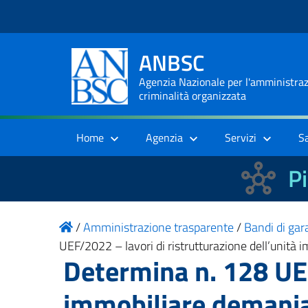
ANBSC
Agenzia Nazionale per l'amministrazi
criminalità organizzata
Home
Agenzia
Servizi
S
Pi
/
Amministrazione trasparente
/
Bandi di gara
UEF/2022 – lavori di ristrutturazione dell’unit
Determina n. 128 UEF
immobiliare demania