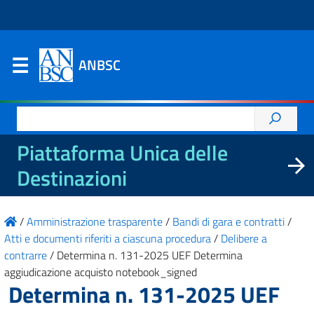
ANBSC
Ricerca
per:
Piattaforma Unica delle
Destinazioni
/
Amministrazione trasparente
/
Bandi di gara e contratti
/
Atti e documenti riferiti a ciascuna procedura
/
Delibere a
contrarre
/
Determina n. 131-2025 UEF Determina
aggiudicazione acquisto notebook_signed
Determina n. 131-2025 UEF