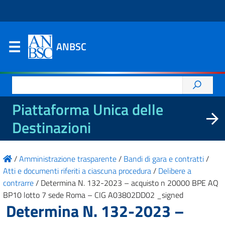
ANBSC
Ricerca
per:
Piattaforma Unica delle
Destinazioni
/
Amministrazione trasparente
/
Bandi di gara e contratti
/
Atti e documenti riferiti a ciascuna procedura
/
Delibere a
contrarre
/
Determina N. 132-2023 – acquisto n 20000 BPE AQ
BP10 lotto 7 sede Roma – CIG A03802DD02 _signed
Determina N. 132-2023 –