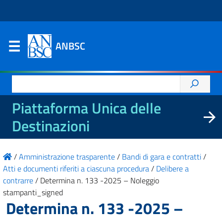
ANBSC
Ricerca
per:
Piattaforma Unica delle
Destinazioni
/
Amministrazione trasparente
/
Bandi di gara e contratti
/
Atti e documenti riferiti a ciascuna procedura
/
Delibere a
contrarre
/
Determina n. 133 -2025 – Noleggio
stampanti_signed
Determina n. 133 -2025 –