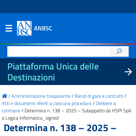
ANBSC
Ricerca
per:
Piattaforma Unica delle
Destinazioni
/
Amministrazione trasparente
/
Bandi di gara e contratti
/
Atti e documenti riferiti a ciascuna procedura
/
Delibere a
contrarre
/
Determina n. 138 – 2025 – Subappalto da HSPI SpA
a Logica Informatica_signed
Determina n. 138 – 2025 –