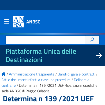
ANBSC
Ricerca
per:
Piattaforma Unica delle
Destinazioni
/
Amministrazione trasparente
/
Bandi di gara e contratti
/
Atti e documenti riferiti a ciascuna procedura
/
Delibere a
contrarre
/
Determina n 139 /2021 UEF Riparazioni idrauliche
sede ANBSC di Reggio Calabria
Determina n 139 /2021 UEF