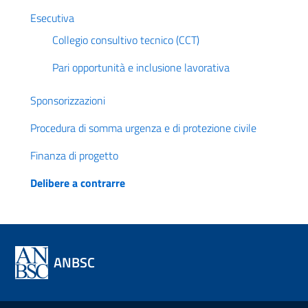
Esecutiva
Collegio consultivo tecnico (CCT)
Pari opportunità e inclusione lavorativa
Sponsorizzazioni
Procedura di somma urgenza e di protezione civile
Finanza di progetto
Delibere a contrarre
ANBSC