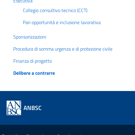
Esecutiva
Collegio consultivo tecnico (CCT)
Pari opportunità e inclusione lavorativa
Sponsorizzazioni
Procedura di somma urgenza e di protezione civile
Finanza di progetto
Delibere a contrarre
ANBSC