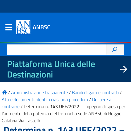
ANBSC
Ricerca
per:
Piattaforma Unica delle
Destinazioni
/
Amministrazione trasparente
/
Bandi di gara e contratti
/
Atti e documenti riferiti a ciascuna procedura
/
Delibere a
contrarre
/
Determina n. 143 UEF/2022 – impegno di spesa per
l’aumento della potenza elettrica nella sede ANBSC di Reggio
Calabria Via Castello.
Determina n. 143 UEF/2022 –