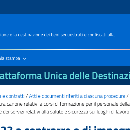
one e la destinazione dei beni sequestrati e confiscati alla
ala stampa
attaforma Unica delle Destinaz
 e contratti
/
Atti e documenti riferiti a ciascuna procedura
/
tra canone relativi a corsi di formazione per il personale dell
dei servizi relativi alla salute e sicurezza sui luoghi di lavo