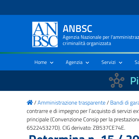
ANBSC
Agenzia Nazionale per l'amministrazi
criminalità organizzata
Home
Agenzia
Servizi
S
Pi
/
Amministrazione trasparente
/
Bandi di gara
contrarre e di impegno per l’acquisto di servizi ex
principale (Convenzione Consip per la prestazione 
652245327D). CIG derivato: ZB537CE74E.