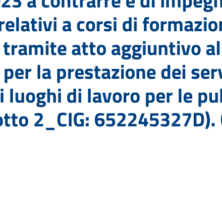
23 a contrarre e di impegn
relativi a corsi di formazio
 tramite atto aggiuntivo al
er la prestazione dei servi
i luoghi di lavoro per le p
otto 2_CIG: 652245327D). 