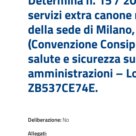
Determina n. 15 / 20
servizi extra canone 
della sede di Milano,
(Convenzione Consip p
salute e sicurezza su
amministrazioni – L
ZB537CE74E.
Deliberazione:
No
Allegati: