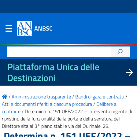
ANBSC
Ricerca
per:
Piattaforma Unica delle
Destinazioni
/
Amministrazione trasparente
/
Bandi di gara e contratti
/
Atti e documenti riferiti a ciascuna procedura
/
Delibere a
contrarre
/
Determina n. 151 UEF/2022 – Intervento urgente di
ripristino della funzionalità della porta e della serratura del
Direttore sita al 3° piano stabile via del Quirinale, 28.
Determina n. 151 UEF/2022 –