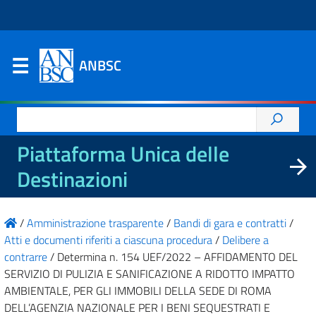
ANBSC
Ricerca
per:
Piattaforma Unica delle
Destinazioni
/
Amministrazione trasparente
/
Bandi di gara e contratti
/
Atti e documenti riferiti a ciascuna procedura
/
Delibere a
contrarre
/
Determina n. 154 UEF/2022 – AFFIDAMENTO DEL
SERVIZIO DI PULIZIA E SANIFICAZIONE A RIDOTTO IMPATTO
AMBIENTALE, PER GLI IMMOBILI DELLA SEDE DI ROMA
DELL’AGENZIA NAZIONALE PER I BENI SEQUESTRATI E