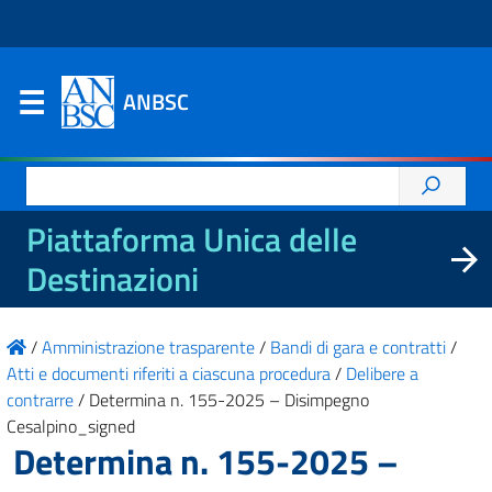
ANBSC
Ricerca
per:
Piattaforma Unica delle
Destinazioni
/
Amministrazione trasparente
/
Bandi di gara e contratti
/
Atti e documenti riferiti a ciascuna procedura
/
Delibere a
contrarre
/
Determina n. 155-2025 – Disimpegno
Cesalpino_signed
Determina n. 155-2025 –