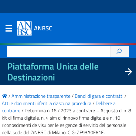
ANBSC
Ricerca
per:
Piattaforma Unica delle
Destinazioni
/
Amministrazione trasparente
/
Bandi di gara e contratti
/
Atti e documenti riferiti a ciascuna procedura
/
Delibere a
contrarre
/
Determina n 16 / 2023 a contrarre – Acquisto di n. 8
kit di firma digitale, n. 4 sim di rinnovo firma digitale e n. 10
riconoscimenti de visu per le esigenze di servizio del personale
della sede dell’ANBSC di Milano. CIG: ZF93A0F61E.