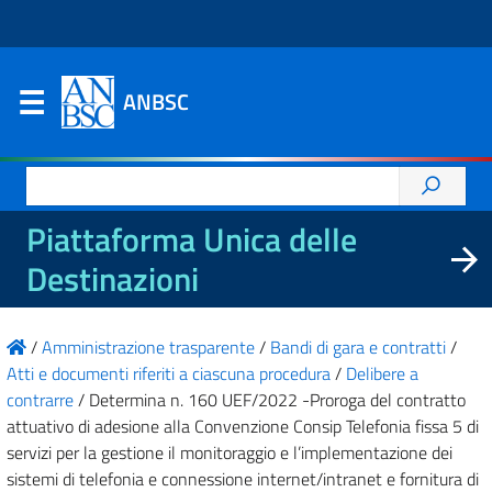
ANBSC
Ricerca
per:
Piattaforma Unica delle
Destinazioni
/
Amministrazione trasparente
/
Bandi di gara e contratti
/
Atti e documenti riferiti a ciascuna procedura
/
Delibere a
contrarre
/
Determina n. 160 UEF/2022 -Proroga del contratto
attuativo di adesione alla Convenzione Consip Telefonia fissa 5 di
servizi per la gestione il monitoraggio e l’implementazione dei
sistemi di telefonia e connessione internet/intranet e fornitura di