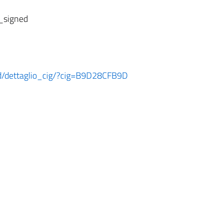
_signed
oard/dettaglio_cig/?cig=B9D28CFB9D