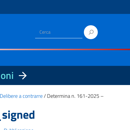
ioni
Delibere a contrarre
/
Determina n. 161-2025 –
_signed