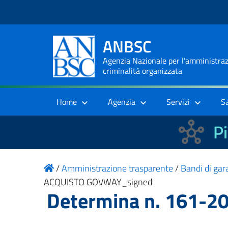
ANBSC
Agenzia Nazionale per l'amministrazi
criminalità organizzata
Home
Agenzia
Servizi
S
Pi
/
Amministrazione trasparente
/
Bandi di gara
ACQUISTO GOVWAY_signed
Determina n. 161-