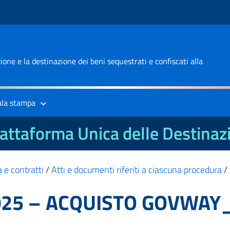
one e la destinazione dei beni sequestrati e confiscati alla
ala stampa
attaforma Unica delle Destinaz
 e contratti
/
Atti e documenti riferiti a ciascuna procedura
/
2025 – ACQUISTO GOVWAY