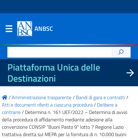
ANBSC
Ricerca
per:
Piattaforma Unica delle
Destinazioni
/
Amministrazione trasparente
/
Bandi di gara e contratti
/
Atti e documenti riferiti a ciascuna procedura
/
Delibere a
contrarre
/
Determina n. 161 UEF/2022 – Determina di avvio
della procedura di affidamento mediante adesione alla
convenzione CONSIP “Buoni Pasto 9” lotto 7 Regione Lazio
trattativa diretta sul MEPA per la fornitura di n. 10.000 buoni