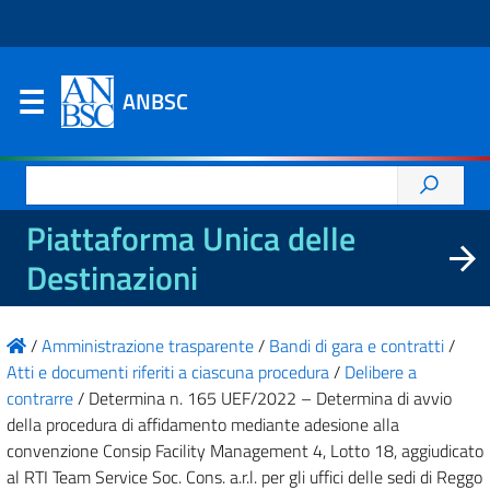
ANBSC
Ricerca
per:
Piattaforma Unica delle
Destinazioni
/
Amministrazione trasparente
/
Bandi di gara e contratti
/
Atti e documenti riferiti a ciascuna procedura
/
Delibere a
contrarre
/
Determina n. 165 UEF/2022 – Determina di avvio
della procedura di affidamento mediante adesione alla
convenzione Consip Facility Management 4, Lotto 18, aggiudicato
al RTI Team Service Soc. Cons. a.r.l. per gli uffici delle sedi di Reggo