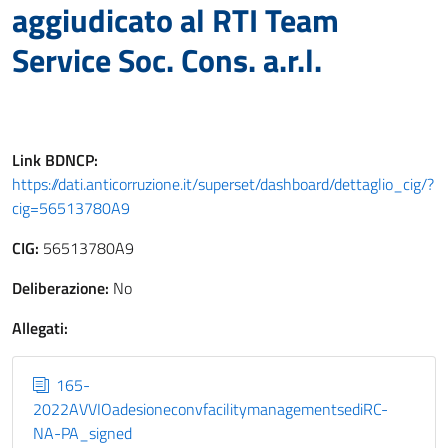
aggiudicato al RTI Team
Service Soc. Cons. a.r.l.
Link
BDNCP
:
https://dati.anticorruzione.it/superset/dashboard/dettaglio_cig/?
cig=56513780A9
CIG:
56513780A9
Deliberazione:
No
Allegati:
165-
2022AVVIOadesioneconvfacilitymanagementsediRC-
NA-PA_signed