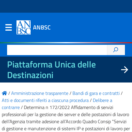
ANBSC
Ricerca
per:
Piattaforma Unica delle
Destinazioni
/
Amministrazione trasparente
/
Bandi di gara e contratti
/
Atti e documenti riferiti a ciascuna procedura
/
Delibere a
contrarre
/
Determina n 172/2022 Affidamento di servizi
professionali per la gestione dei server e delle postazioni di lavoro
dell’Agenzia tramite adesione all’Accordo Quadro Consip “Servizi
di gestione e manutenzione di sistemi IP e postazioni di lavoro per