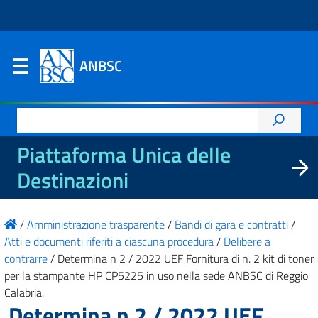
ANBSC
Ricerca
per:
Piattaforma Unica delle
Destinazioni
/
Amministrazione trasparente
/
Bandi di gara e contratti
/
Atti e documenti riferiti a ciascuna procedura
/
Delibere a
contrarre
/
Determina n 2 / 2022 UEF Fornitura di n. 2 kit di toner
per la stampante HP CP5225 in uso nella sede ANBSC di Reggio
Calabria.
Determina n 2 / 2022 UEF