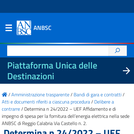
ANBSC
Ricerca
per:
Piattaforma Unica delle
Destinazioni
/
Amministrazione trasparente
/
Bandi di gara e contratti
/
Atti e documenti riferiti a ciascuna procedura
/
Delibere a
contrarre
/
Determina n 24/2022 – UEF Affidamento e di
impegno di spesa per la fornitura dell’energia elettrica nella sede
ANBSC di Reggio Calabria Via Castello n. 2.
Determina n 24/2022 – UEF