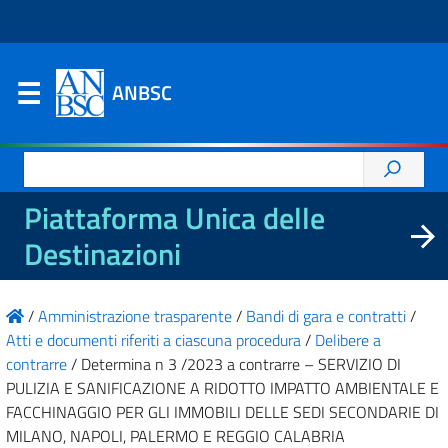
ANBSC
Ricerca
per:
Piattaforma Unica delle
Destinazioni
/
Amministrazione trasparente
/
Bandi di gara e contratti
/
Atti e documenti riferiti a ciascuna procedura
/
Delibere a
contrarre
/
Determina n 3 /2023 a contrarre – SERVIZIO DI
PULIZIA E SANIFICAZIONE A RIDOTTO IMPATTO AMBIENTALE E
FACCHINAGGIO PER GLI IMMOBILI DELLE SEDI SECONDARIE DI
MILANO, NAPOLI, PALERMO E REGGIO CALABRIA