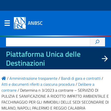
ANBSC
Ricerca
per:
Piattaforma Unica delle
Destinazioni
/
Amministrazione trasparente
/
Bandi di gara e contratti
/
Atti e documenti riferiti a ciascuna procedura
/
Delibere a
contrarre
/
Determina n 3/2023 a contrarre – SERVIZIO DI
PULIZIA E SANIFICAZIONE A RIDOTTO IMPATTO AMBIENTALE E
FACCHINAGGIO PER GLI IMMOBILI DELLE SEDI SECONDARIE DI
MILANO, NAPOLI, PALERMO E REGGIO CALABRIA