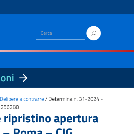
ioni
Delibere a contrarre
/
Determina n. 31-2024 -
0BB2562B8
ripristino apertura
no – Roma – CIG