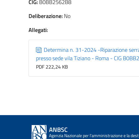
CIG:
B0BB2562B8
Deliberazione:
No
Allegati:
Determina n. 31-2024 -Riparazione serratu
presso sede vila Tiziano - Roma - CIG B0B
PDF 222,24 KB
ANBSC
Agenzia Nazionale per l'amministrazione e la desti