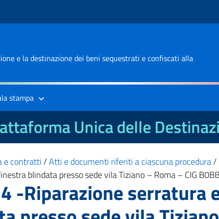
one e la destinazione dei beni sequestrati e confiscati alla
ala stampa
attaforma Unica delle Destinaz
 e contratti
/
Atti e documenti riferiti a ciascuna procedura
/
a finestra blindata presso sede vila Tiziano – Roma – CIG B
 -Riparazione serratura e 
ata presso sede vila Tizia