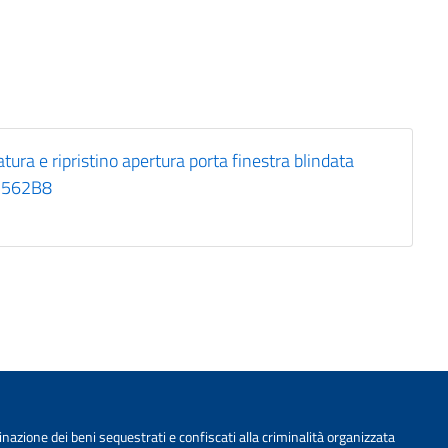
ra e ripristino apertura porta finestra blindata
B2562B8
nazione dei beni sequestrati e confiscati alla criminalità organizzata