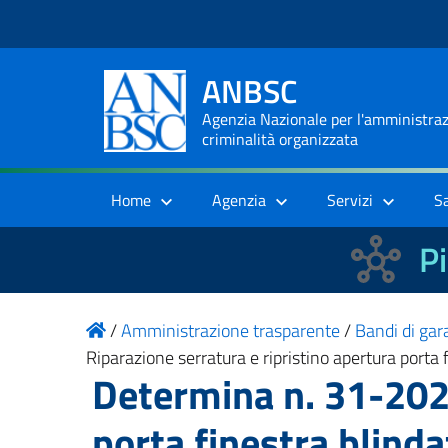
ANBSC
Agenzia Nazionale per l'amministrazi
criminalità organizzata
Home
Agenzia
Servizi
S
Pi
/
Amministrazione trasparente
/
Bandi di gara
Riparazione serratura e ripristino apertura port
Determina n. 31-2024
porta finestra blind