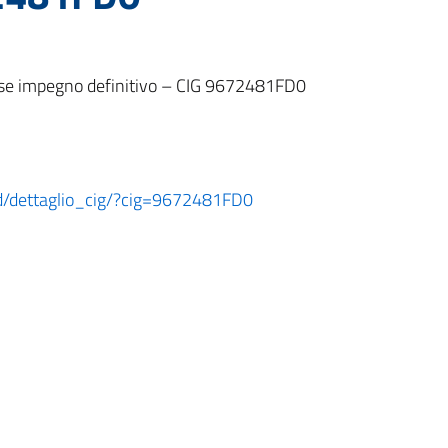
e impegno definitivo – CIG 9672481FD0
ard/dettaglio_cig/?cig=9672481FD0