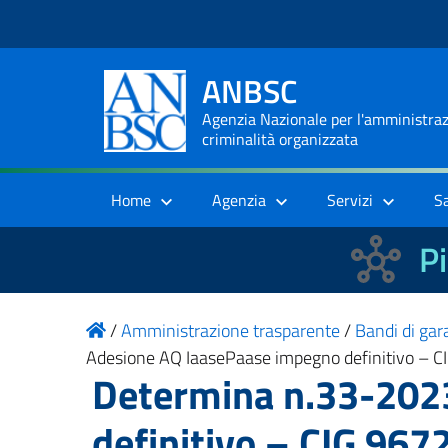
ANBSC
Agenzia Nazionale per l'amministrazi
criminalità organizzata
Home
Agenzia
Servizi
S
Pi
/
Amministrazione trasparente
/
Bandi di gara
Adesione AQ IaasePaase impegno definitivo – 
Determina n.33-202
definitivo – CIG 96