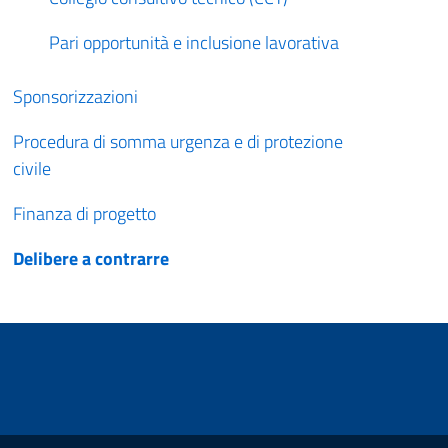
Pari opportunità e inclusione lavorativa
Sponsorizzazioni
Procedura di somma urgenza e di protezione
civile
Finanza di progetto
Delibere a contrarre