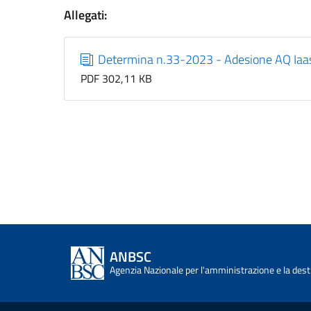
Allegati:
Determina n.33-2023 - Adesione AQ Iaa
PDF 302,11 KB
ANBSC
Agenzia Nazionale per l'amministrazione e la desti