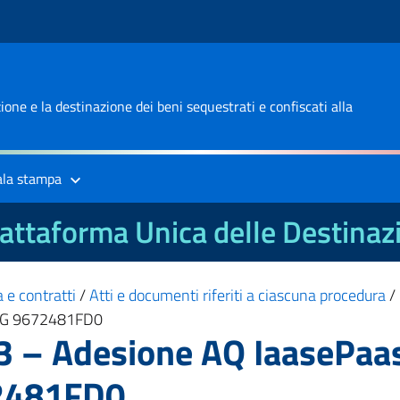
one e la destinazione dei beni sequestrati e confiscati alla
ala stampa
attaforma Unica delle Destinaz
 e contratti
/
Atti e documenti riferiti a ciascuna procedura
/
CIG 9672481FD0
3 – Adesione AQ IaasePaa
72481FD0