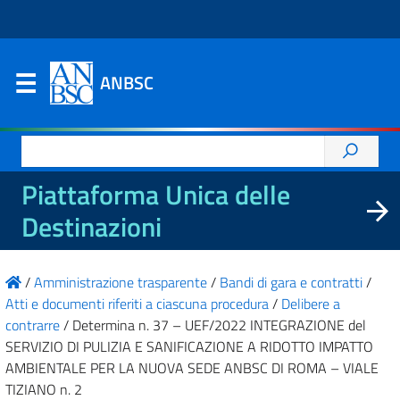
ANBSC
Ricerca
per:
Piattaforma Unica delle
Destinazioni
/
Amministrazione trasparente
/
Bandi di gara e contratti
/
Atti e documenti riferiti a ciascuna procedura
/
Delibere a
contrarre
/
Determina n. 37 – UEF/2022 INTEGRAZIONE del
SERVIZIO DI PULIZIA E SANIFICAZIONE A RIDOTTO IMPATTO
AMBIENTALE PER LA NUOVA SEDE ANBSC DI ROMA – VIALE
TIZIANO n. 2