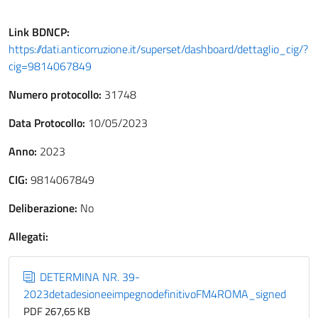
Link
BDNCP
:
https://dati.anticorruzione.it/superset/dashboard/dettaglio_cig/?
cig=9814067849
Numero protocollo:
31748
Data Protocollo:
10/05/2023
Anno:
2023
CIG:
9814067849
Deliberazione:
No
Allegati:
DETERMINA NR. 39-
2023detadesioneeimpegnodefinitivoFM4ROMA_signed
PDF 267,65 KB