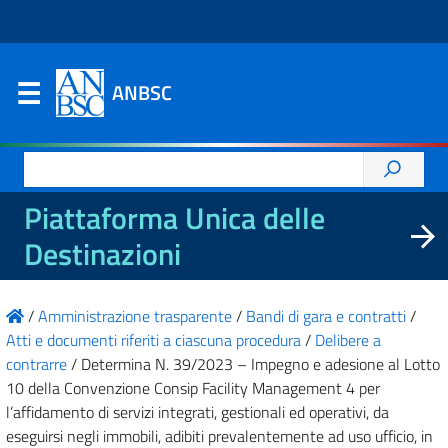
ANBSC
Ricerca
per:
Piattaforma Unica delle
Destinazioni
/
Amministrazione trasparente
/
Bandi di gara e contratti
/
Atti e documenti riferiti a ciascuna procedura
/
Delibere a
contrarre
/
Determina N. 39/2023 – Impegno e adesione al Lotto
10 della Convenzione Consip Facility Management 4 per
l’affidamento di servizi integrati, gestionali ed operativi, da
eseguirsi negli immobili, adibiti prevalentemente ad uso ufficio, in