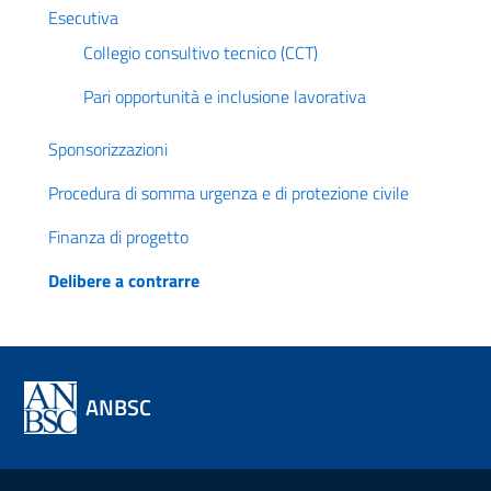
Esecutiva
Collegio consultivo tecnico (CCT)
Pari opportunità e inclusione lavorativa
Sponsorizzazioni
Procedura di somma urgenza e di protezione civile
Finanza di progetto
Delibere a contrarre
ANBSC