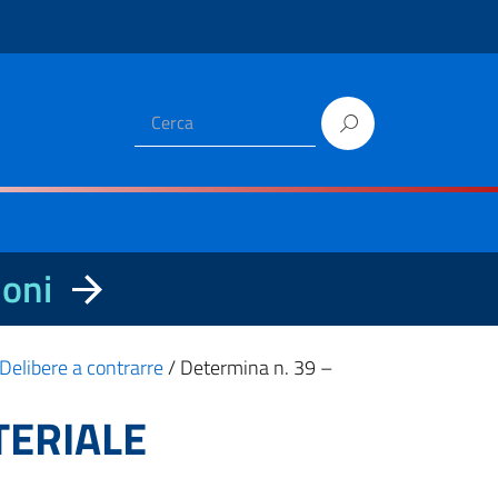
ioni
Delibere a contrarre
/
Determina n. 39 –
TERIALE