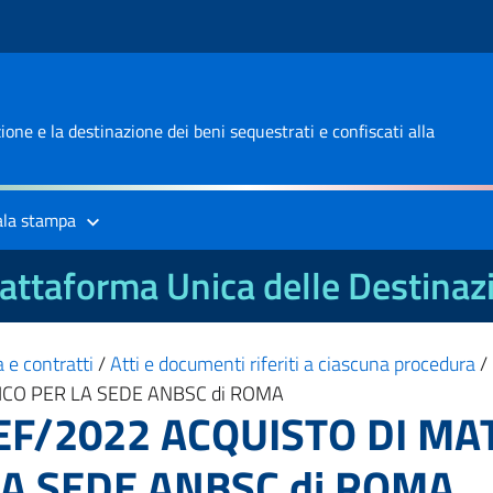
one e la destinazione dei beni sequestrati e confiscati alla
ala stampa
attaforma Unica delle Destinaz
 e contratti
/
Atti e documenti riferiti a ciascuna procedura
/
ICO PER LA SEDE ANBSC di ROMA
UEF/2022 ACQUISTO DI MA
A SEDE ANBSC di ROMA