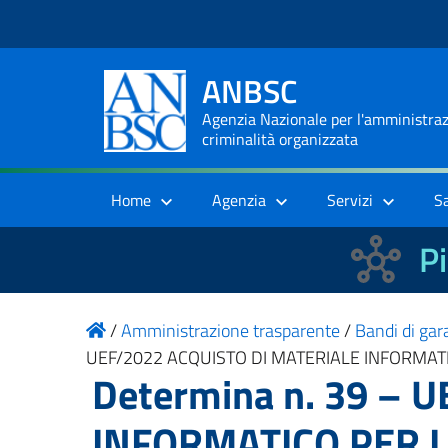
ANBSC
Agenzia Nazionale per l'amministrazi
criminalità organizzata
Home
Agenzia
Servizi
S
Pi
/
Amministrazione trasparente
/
Bandi di gara
UEF/2022 ACQUISTO DI MATERIALE INFORMAT
Determina n. 39 – 
INFORMATICO PER L