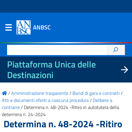
ANBSC
Ricerca
per:
Piattaforma Unica delle
Destinazioni
/
Amministrazione trasparente
/
Bandi di gara e contratti
/
Atti e documenti riferiti a ciascuna procedura
/
Delibere a
contrarre
/
Determina n. 48-2024 -Ritiro in autotutela della
determina n. 24-2024
Determina n. 48-2024 -Ritiro