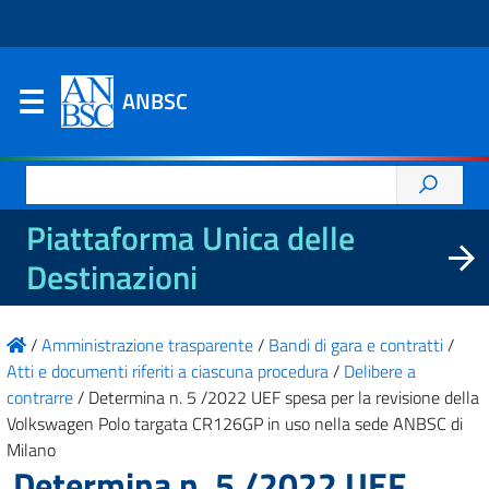
ANBSC
Ricerca
per:
Piattaforma Unica delle
Destinazioni
/
Amministrazione trasparente
/
Bandi di gara e contratti
/
Atti e documenti riferiti a ciascuna procedura
/
Delibere a
contrarre
/
Determina n. 5 /2022 UEF spesa per la revisione della
Volkswagen Polo targata CR126GP in uso nella sede ANBSC di
Milano
Determina n. 5 /2022 UEF