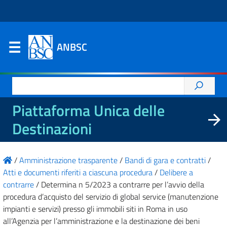
ANBSC
Ricerca
per:
Piattaforma Unica delle
Destinazioni
/
Amministrazione trasparente
/
Bandi di gara e contratti
/
Atti e documenti riferiti a ciascuna procedura
/
Delibere a
contrarre
/
Determina n 5/2023 a contrarre per l’avvio della
procedura d’acquisto del servizio di global service (manutenzione
impianti e servizi) presso gli immobili siti in Roma in uso
all’Agenzia per l’amministrazione e la destinazione dei beni